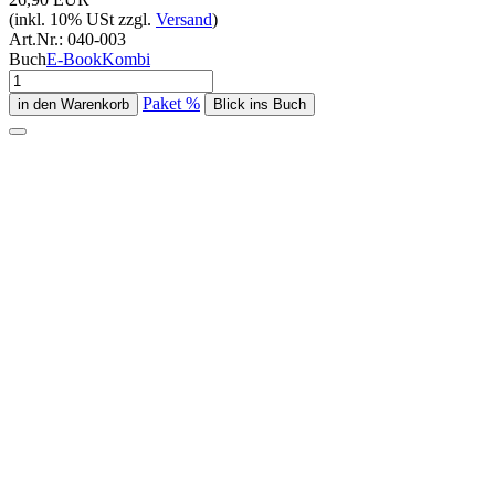
(inkl. 10% USt zzgl.
Versand
)
Art.Nr.:
040-003
Buch
E-Book
Kombi
Paket %
Blick ins Buch