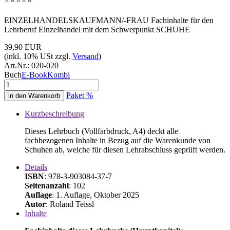
EINZELHANDELSKAUFMANN/-FRAU Fachinhalte für den
Lehrberuf Einzelhandel mit dem Schwerpunkt SCHUHE
39,90 EUR
(inkl. 10% USt zzgl.
Versand
)
Art.Nr.:
020-020
Buch
E-Book
Kombi
Paket %
Kurzbeschreibung
Dieses Lehrbuch (Vollfarbdruck, A4) deckt alle
fachbezogenen Inhalte in Bezug auf die Warenkunde von
Schuhen ab, welche für diesen Lehrabschluss geprüft werden.
Details
ISBN
: 978-3-903084-37-7
Seitenanzahl
: 102
Auflage
: 1. Auflage, Oktober 2025
Autor
: Roland Teissl
Inhalte