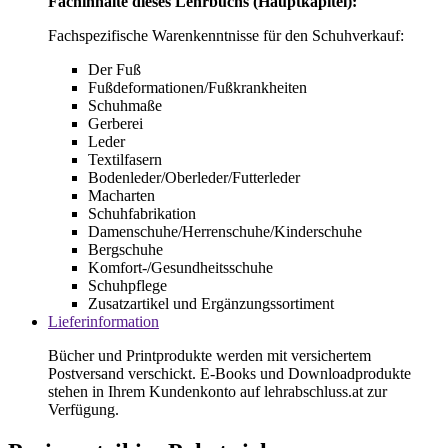
Fachinhalte dieses Lehrbuchs (Hauptkapitel):
Fachspezifische Warenkenntnisse für den Schuhverkauf:
Der Fuß
Fußdeformationen/
Fußkrankheiten
Schuhmaße
Gerberei
Leder
Textilfasern
Bodenleder/Oberleder/Futterleder
Macharten
Schuhfabrikation
Damenschuhe/Herrenschuhe/Kinderschuhe
Bergschuhe
Komfort-/Gesundheitsschuhe
Schuhpflege
Zusatzartikel und Ergänzungssortiment
Lieferinformation
Bücher und Printprodukte werden mit versichertem
Postversand verschickt. E-Books und Downloadprodukte
stehen in Ihrem Kundenkonto auf lehrabschluss.at zur
Verfügung.