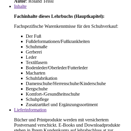
Autor
: Roland Teissl
Inhalte
Fachinhalte dieses Lehrbuchs (Hauptkapitel):
Fachspezifische Warenkenntnisse für den Schuhverkauf:
Der Fuß
Fußdeformationen/
Fußkrankheiten
Schuhmaße
Gerberei
Leder
Textilfasern
Bodenleder/Oberleder/Futterleder
Macharten
Schuhfabrikation
Damenschuhe/Herrenschuhe/Kinderschuhe
Bergschuhe
Komfort-/Gesundheitsschuhe
Schuhpflege
Zusatzartikel und Ergänzungssortiment
Lieferinformation
Bücher und Printprodukte werden mit versichertem
Postversand verschickt. E-Books und Downloadprodukte
stehen in Ihrem Kundenkonto auf lehrabschluss.at zur