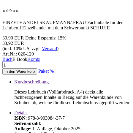
⭐
⭐
⭐
⭐
⭐
EINZELHANDELSKAUFMANN/-FRAU Fachinhalte für den
Lehrberuf Einzelhandel mit dem Schwerpunkt SCHUHE
39,90 EUR
Deine Ersparnis: 15%
33,92 EUR
(inkl. 10% USt zzgl.
Versand
)
Art.Nr.:
020-120
Buch
E-Book
Kombi
Paket %
Kurzbeschreibung
Dieses Lehrbuch (Vollfarbdruck, A4) deckt alle
fachbezogenen Inhalte in Bezug auf die Warenkunde von
Schuhen ab, welche für diesen Lehrabschluss geprüft werden.
Details
ISBN
: 978-3-903084-37-7
Seitenanzahl
:
Auflage
: 1. Auflage, Oktober 2025