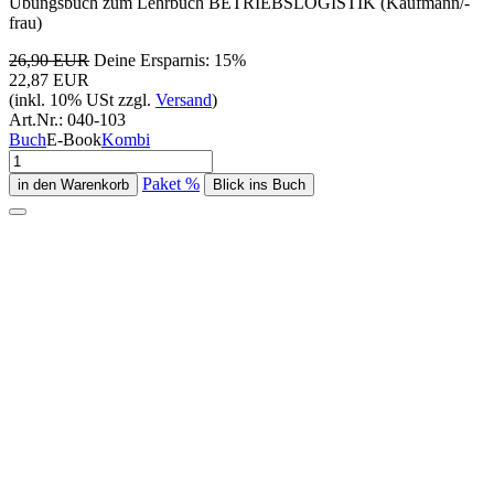
Übungsbuch zum Lehrbuch BETRIEBSLOGISTIK (Kaufmann/-
frau)
26,90 EUR
Deine Ersparnis: 15%
22,87 EUR
(inkl. 10% USt zzgl.
Versand
)
Art.Nr.:
040-103
Buch
E-Book
Kombi
Paket %
Blick ins Buch